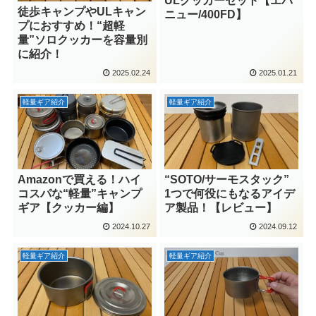
ULクッカーセット【エバ
徒歩キャンプやULキャン
ニュー/400FD】
プにおすすめ！“超軽
量”ソロクッカーを容量別
に紹介！
2025.02.24
2025.01.21
軽量ギア紹介
軽量ギア紹介
Amazonで買える！ハイ
“SOTO/サーモスタック”
コスパな“軽量”キャンプ
1つで何役にもなるアイデ
ギア【クッカー編】
ア製品！【レビュー】
2024.10.27
2024.09.12
軽量ギア紹介
軽量ギア紹介