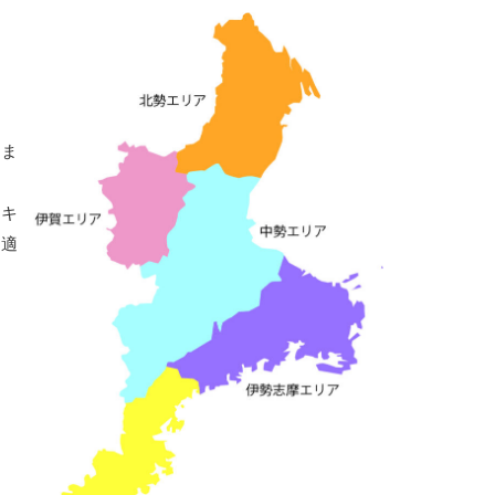
囲ま
、キ
に適