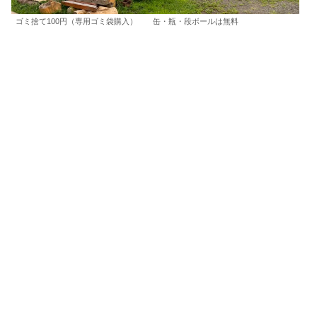
ゴミ捨て100円（専用ゴミ袋購入） 缶・瓶・段ボールは無料