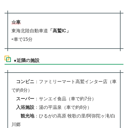
☆車
東海北陸自動車道
「高鷲IC」
⇨車で15分
●近隣の施設
コンビニ
：ファミリーマート高鷲インター店（車
で約8分）
スーパー
：サンエイ食品（車で約7分）
入浴施設
：湯の平温泉（車で約8分）
観光地
：ひるがの高原 牧歌の里/阿弥陀ヶ滝/白
川郷