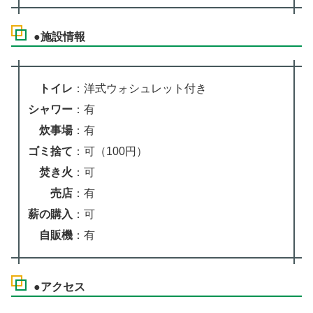
●施設情報
トイレ
：洋式ウォシュレット付き
シャワー
：有
炊事場
：有
ゴミ捨て
：可（100円）
焚き火
：可
売店
：有
薪の購入
：可
自販機
：有
●アクセス