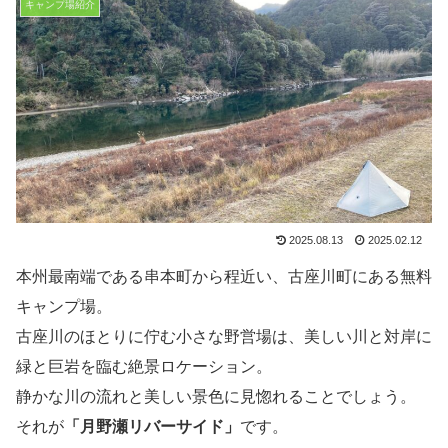
キャンプ場紹介
2025.08.13
2025.02.12
本州最南端である串本町から程近い、古座川町にある無料
キャンプ場。
古座川のほとりに佇む小さな野営場は、美しい川と対岸に
緑と巨岩を臨む絶景ロケーション。
静かな川の流れと美しい景色に見惚れることでしょう。
それが
「月野瀬リバーサイド」
です。