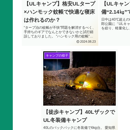
【ULキャンプ】格安ULタープ
【ULキャ
×ハンモック蚊帳で快適な寝床
備“2.14
は作れるのか？
日中は40℃超え
郎公園に「ULキ
“タープ泊の蚊帳が不快”問題を解消するべく、
を絞り、軽量化し
手持ちのギアでなんとかできないかと試行錯
ェイトは“2.14㎏
誤しておりました。 “ハンモック用の蚊帳“で
す。
いけるんじゃないか？と思い立ち、急遽キャ
2024.08.23
ンプへ行きました。 この日も日中は35℃超え
の猛暑日。 お盆が明けてもまだまだ真夏のUL
キャンプをしてきました。
キャンプの様子
【徒歩キャンプ】40Lザックで
UL冬装備キャンプ
40Lのバックパックに冬装備で6kg台。 愛知県