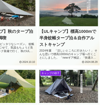
ンプ】秋のタープ泊
【ULキャンプ】標高1000mで
満喫
半身蚊帳タープ泊＆自作アル
ストキャンプ
にピッタリなシーズン。 蚊帳
ごせて、気温もちょうど良
2024年夏 「涼しいところに行きたい！」 そ
ック装備で行く、秋のULタ
んな思いで標高1000mのキャンプ場へ行くこ
届けします。
とにしました。 「newギア検証」「快適スリ
ーピングシステム検証」「夜は雷雨」「涼し
2024.10.10
2024.08.29
いというか寒いぐらい？」などいろいろあり
ましたが、絶景に出会うこともできて良いキ
ャンプになりました。
キャンプの様子