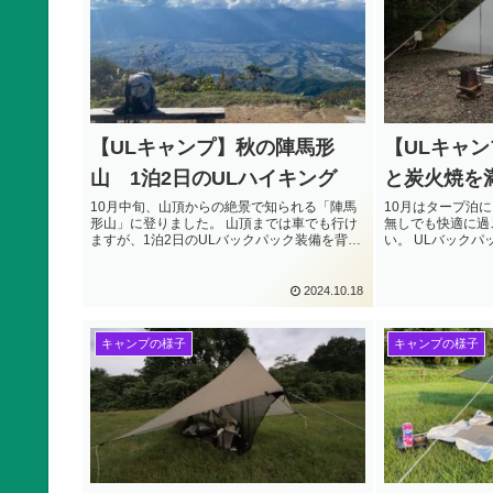
【ULキャンプ】秋の陣馬形
【ULキャ
山 1泊2日のULハイキング
と炭火焼を
10月中旬、山頂からの絶景で知られる「陣馬
10月はタープ泊
形山」に登りました。 山頂までは車でも行け
無しでも快適に過
ますが、1泊2日のULバックパック装備を背負
い。 ULバックパ
ってハイキング。 中央アルプスと南アルプス
ープ泊の様子をお
を一望できる絶景。 山小屋で買ったジビエ。
ULハイクとキャンプの様子をお届けします。
2024.10.18
キャンプの様子
キャンプの様子