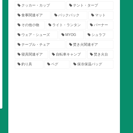
クッカー・カップ
テント・タープ
食事関連ギア
バックパック
マット
その他小物
ライト・ランタン
バーナー
ウェア・シューズ
MYOG
シュラフ
テーブル・チェア
焚き火関連ギア
寝具関連ギア
自転車キャンプ
焚き火台
釣り具
ペグ
保冷保温バッグ