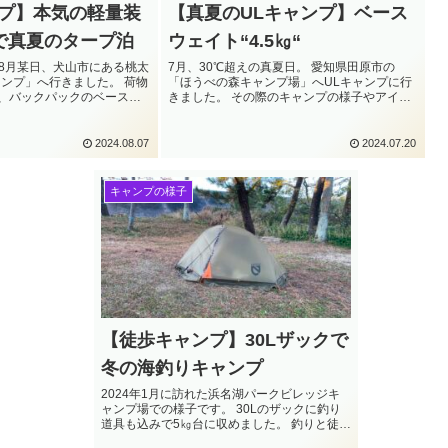
ンプ】本気の軽量装
【真夏のULキャンプ】ベース
㎏”で真夏のタープ泊
ウェイト“4.5㎏“
の8月某日、犬山市にある桃太
7月、30℃超えの真夏日。 愛知県田原市の
ャンプ」へ行きました。 荷物
「ほうべの森キャンプ場」へULキャンプに行
、バックパックのベースウ
きました。 その際のキャンプの様子やアイテ
” 真夏の本気ULタープ泊で
ムを紹介していきます。
2024.08.07
2024.07.20
キャンプの様子
【徒歩キャンプ】30Lザックで
冬の海釣りキャンプ
2024年1月に訪れた浜名湖パークビレッジキ
ャンプ場での様子です。 30Lのザックに釣り
道具も込みで5㎏台に収めました。 釣りと徒歩
キャンプ両方を楽しむことができました。