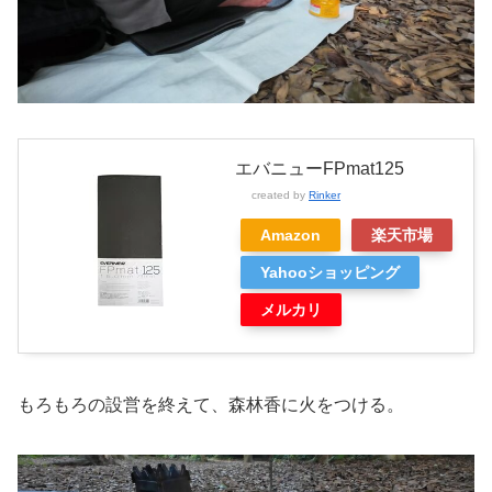
エバニューFPmat125
created by
Rinker
Amazon
楽天市場
Yahooショッピング
メルカリ
もろもろの設営を終えて、森林香に火をつける。