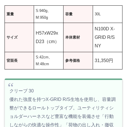
S:940g、
重量
容量
30L
M:950g
N100D X-
H57xW29x
GRID R/S
サイズ
本体素材
D23（cm）
NY
S:42cm、
31,350円
背面長
参考価格
M:48cm
クリーブ 30
優れた強度を持つX-GRID R/S生地を使用し、容量調
整ができるロールトップタイプ。ユーティリティシ
ョルダーハーネスなど豊富な機能を装備させ「行動
しながらの快適な操作性」「荷物の出し入れ・撤収