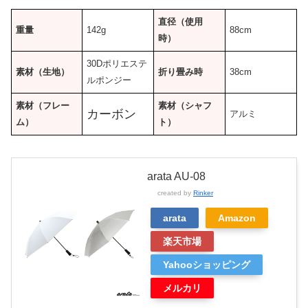
直径（使用
重量
142g
88cm
時）
30Dポリエステ
素材（生地）
折り畳み時
38cm
ルポンジー
素材（フレー
素材（シャフ
カーボン
アルミ
ム）
ト）
arata AU-08
created by
Rinker
arata
Amazon
楽天市場
Yahooショッピング
メルカリ