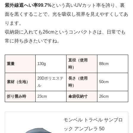
紫外線遮へい率99.7%
という高いUVカット率を誇り、裏
面を黒くすることで、光を吸収し視界を見えやすくしてあ
ります。
収納袋に入れても26cmというコンパクトさは、日常でも
常に持ち歩きたいですね。
直径（使用
重量
130g
88cm
時）
20Dポリエステ
長さ（使用
素材（生地）
50cm
ル
時）
折り畳み時
23cm
傘袋収納寸
26cm
モンベル トラベル サンブロ
ック アンブレラ 50