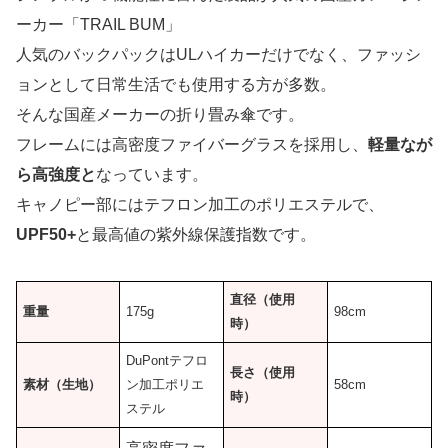
ーカー「TRAIL BUM」
人気のバックパックはULハイカーだけでなく、ファッシ
ョンとして日常生活でも使用する方が多数。
そんな国産メーカーの折り畳み傘です。
フレームには高密度ファイバーグラスを採用し、
軽量なが
ら高強度と
なっています。
キャノピー部にはテフロン加工のポリエステルで、
UPF50+
と最高値の紫外線保護指数です。
直径（使用
重量
175g
98cm
時）
DuPontテフロ
長さ（使用
素材（生地）
ン加工ポリエ
58cm
時）
ステル