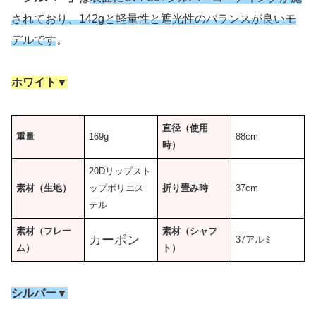
されており、142gと軽量性と遮光性のバランスが良いモ
デルです
。
ホワイト▼
直径（使用
重量
169g
88cm
時）
20Dリップスト
素材（生地）
ップポリエス
折り畳み時
37cm
テル
素材
（フレー
素材（シャフ
カーボン
37アルミ
ム）
ト）
シルバー▼