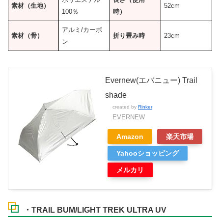
素材（生地）
52cm
100％
時）
アルミ/カーボ
素材（骨）
折り畳み時
23cm
ン
Evernew(エバニュー) Trail
shade
created by
Rinker
EVERNEW
Amazon
楽天市場
Yahooショッピング
メルカリ
・TRAIL BUM/LIGHT TREK ULTRA UV