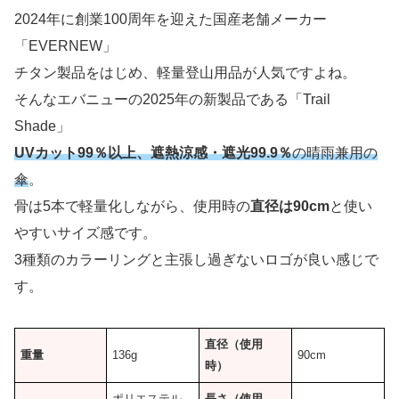
2024年に創業100周年を迎えた国産老舗メーカー
「EVERNEW」
チタン製品をはじめ、軽量登山用品が人気ですよね。
そんなエバニューの2025年の新製品である「Trail
Shade」
UVカット99％以上、遮熱涼感・遮光99.9％
の晴雨兼用の
傘
。
骨は5本で軽量化しながら、使用時の
直径は90cm
と使い
やすいサイズ感です。
3種類のカラーリングと主張し過ぎないロゴが良い感じで
す。
直径（使用
重量
136g
90cm
時）
ポリエステル
長さ（使用