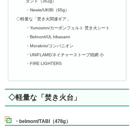
タンド（352g）
・Newie/UKIBI（65g）
◇軽量な「焚き火関連ギア」
・Yumosmn/カーボンフェルト 焚き火シート
・Belmont/UL hibasami
・Morakniv/コンパニオン
・UNIFLAME/ネイチャーストーブ焼網 小
・FIRE LIGHTERS
◇軽量な「焚き火台」
・belmont/TABI（478g）