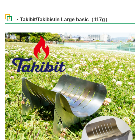
・Takibit/Takibistin Large basic（117g）