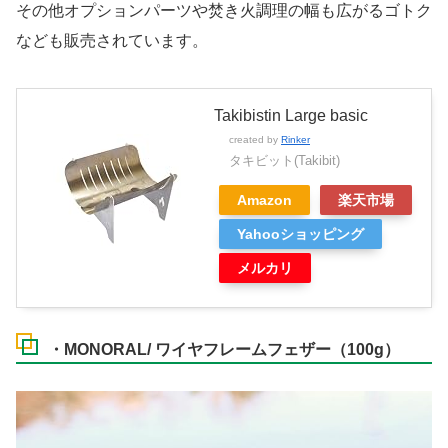
その他オプションパーツや焚き火調理の幅も広がるゴトク
なども販売されています。
Takibistin Large basic
created by
Rinker
タキビット(Takibit)
Amazon
楽天市場
Yahooショッピング
メルカリ
・MONORAL/ ワイヤフレームフェザー（100g）