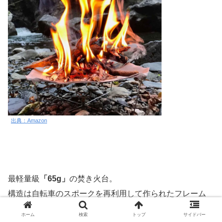
出典：Amazon
最軽量級
「65g」
の焚き火台。
構造は自転車のスポークを再利用して作られたフレーム
と、ステンレスメッシュの火床のみ。
ホーム
検索
トップ
サイドバー