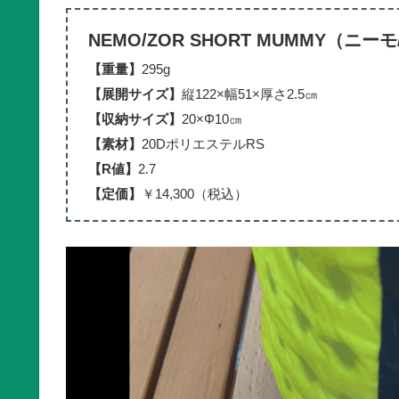
NEMO/ZOR SHORT MUMMY（ニ
【重量】
295g
【展開サイズ】
縦122×幅51×厚さ2.5㎝
【収納サイズ】
20×Φ10㎝
【素材】
20DポリエステルRS
【R値】
2.7
【定価】
￥14,300（税込）