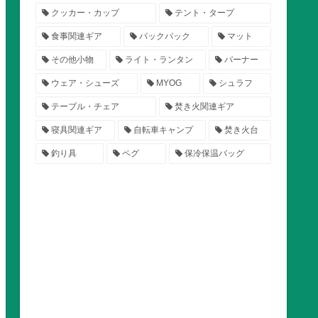
クッカー・カップ
テント・タープ
食事関連ギア
バックパック
マット
その他小物
ライト・ランタン
バーナー
ウェア・シューズ
MYOG
シュラフ
テーブル・チェア
焚き火関連ギア
寝具関連ギア
自転車キャンプ
焚き火台
釣り具
ペグ
保冷保温バッグ