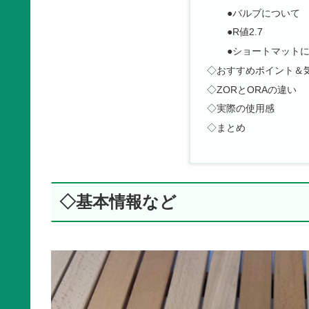
●バルブについて
●R値2.7
●ショートマット
◇おすすめポイント＆
◇ZORとORAの違い
◇実際の使用感
◇まとめ
◇基本情報など