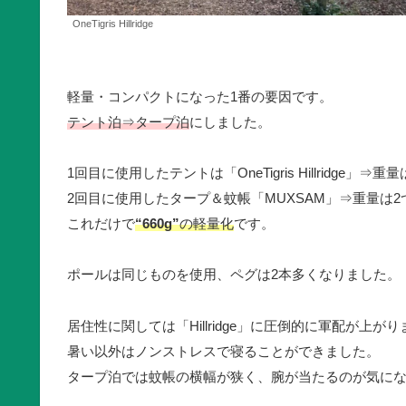
OneTigris Hillridge
軽量・コンパクトになった1番の要因です。
テント泊⇒タープ泊
にしました。
1回目に使用したテントは「OneTigris Hillridge」⇒重量
2回目に使用したタープ＆蚊帳「MUXSAM」⇒重量は2
これだけで
“660g”
の軽量化
です。
ポールは同じものを使用、ペグは2本多くなりました。
居住性に関しては「Hillridge」に圧倒的に軍配が上が
暑い以外はノンストレスで寝ることができました。
タープ泊では蚊帳の横幅が狭く、腕が当たるのが気に