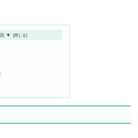
次 ▼
と