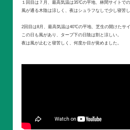
１回目は７月、最高気温は35℃の平地、林間サイトで
風が通る木陰は涼しく、夜はシュラフなしで少し寝苦
2回目は8月、最高気温は40℃の平地、芝生の開けたサ
この日も風があり、タープ下の日陰は割と涼しい。
夜は風が止むと寝苦しく、何度か目が覚めました。