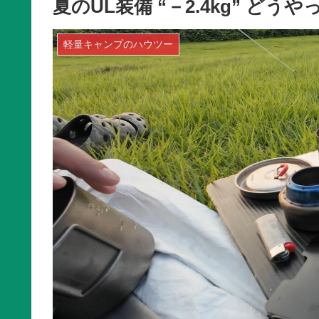
夏のUL装備 “－2.4kg” ど
軽量キャンプのハウツー