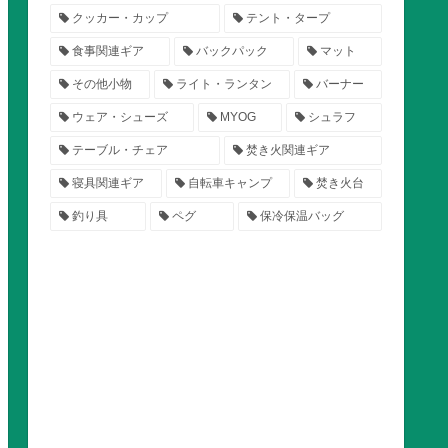
クッカー・カップ
テント・タープ
食事関連ギア
バックパック
マット
その他小物
ライト・ランタン
バーナー
ウェア・シューズ
MYOG
シュラフ
テーブル・チェア
焚き火関連ギア
寝具関連ギア
自転車キャンプ
焚き火台
釣り具
ペグ
保冷保温バッグ