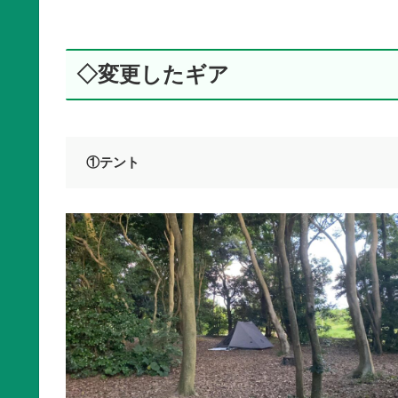
◇変更したギア
①テント