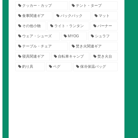
クッカー・カップ
テント・タープ
食事関連ギア
バックパック
マット
その他小物
ライト・ランタン
バーナー
ウェア・シューズ
MYOG
シュラフ
テーブル・チェア
焚き火関連ギア
寝具関連ギア
自転車キャンプ
焚き火台
釣り具
ペグ
保冷保温バッグ