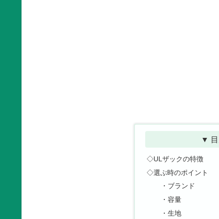
▼ 目
◇ULザックの特徴
◇選ぶ時のポイント
・ブランド
・容量
・生地