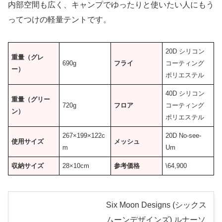
内部空間も広く、キャンプでゆったりと使いたい人にもう
ってつけの軽量テントです。
20D シリコン
重量（グレ
690g
フライ
コーティング
ー）
ポリエステル
40D シリコン
重量（グリー
720g
フロア
コーティング
ン）
ポリエステル
267×199×122c
20D No-see-
使用サイズ
メッシュ
m
Um
収納サイズ
28×10cm
参考価格
\64,900
Six Moon Designs (シックス
ムーンデザインズ) ルナーソ