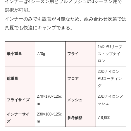
インナーは4シーズン用とフルメッシュの3シーズン用で
選択が可能。
インナーのみでも設営が可能なため、組み合わせ次第では
真夏でも快適にキャンプできる。
15D PUリップ
最小重量
770g
フライ
ストップナイ
ロン
20Dナイロン
総重量
–
フロア
PUコーティン
グ
270×170×125c
20Dナイロンメ
フライサイズ
メッシュ
m
ッシュ
インナーサイ
230×100×125c
参考価格
\18,900
ズ
m