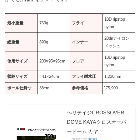
10D ripstop
最小重量
760g
フライ
nylon
20dnナイロン
総重量
890g
インナー
メッシュ
10D ripstop
使用サイズ
200×95×95cm
フロア
nylon
収納サイズ
Φ11×24cm
フライ耐水圧
1,230mm
ポール仕舞寸
38cm
参考価格
\75,900
ヘリテイジCROSSOVER
DOME KAYAクロスオーバ
ードーム カヤ
created by
Rinker