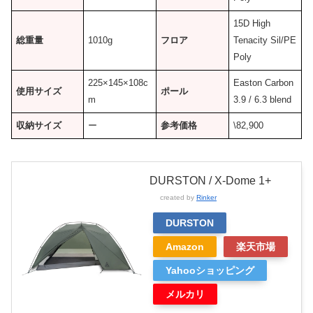
15D High
総重量
1010g
フロア
Tenacity Sil/PE
Poly
225×145×108c
Easton Carbon
使用サイズ
ポール
m
3.9 / 6.3 blend
収納サイズ
ー
参考価格
\82,900
DURSTON / X-Dome 1+
created by
Rinker
DURSTON
Amazon
楽天市場
Yahooショッピング
メルカリ