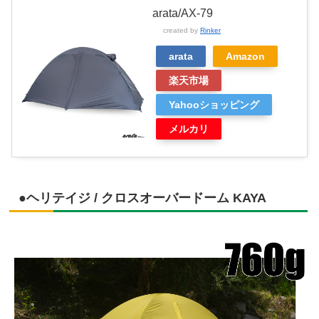
arata/AX-79
created by
Rinker
arata
Amazon
楽天市場
Yahooショッピング
メルカリ
●ヘリテイジ / クロスオーバードーム KAYA