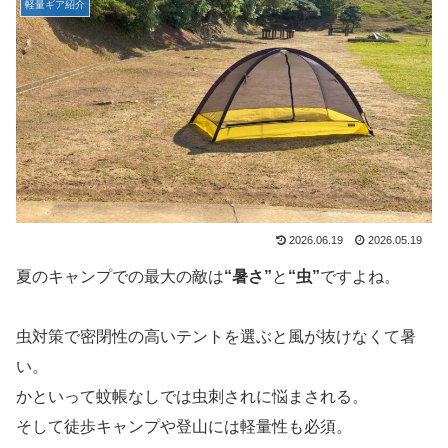
軽量ギア紹介
2026.06.19
2026.05.19
夏のキャンプでの最大の敵は
“暑さ”
と
“虫”
ですよね。
虫対策で密閉性の高いテントを選ぶと風が抜けなくて暑
い。
かといって蚊帳なしでは虫刺されに悩まされる。
そして徒歩キャンプや登山には軽量性も必須。