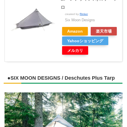
ロ
created by
Rinker
Six Moon Designs
Amazon
楽天市場
Yahooショッピング
メルカリ
●SIX MOON DESIGNS / Deschutes Plus Tarp