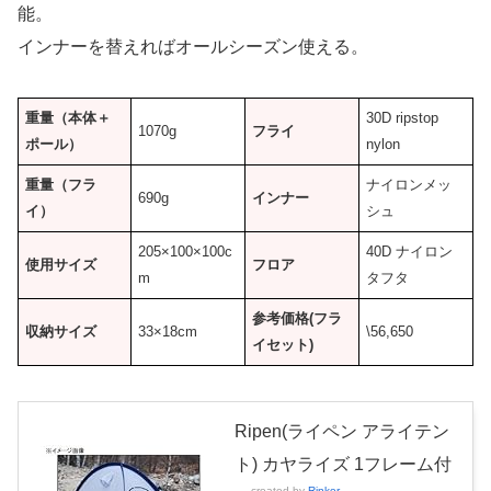
能。
インナーを替えればオールシーズン使える。
重量（本体＋
30D ripstop
1070g
フライ
ポール）
nylon
重量（フラ
ナイロンメッ
690g
インナー
イ）
シュ
205×100×100c
40D ナイロン
使用サイズ
フロア
m
タフタ
参考価格
(フラ
収納サイズ
33×18cm
\56,650
イセット)
Ripen(ライペン アライテン
ト) カヤライズ 1フレーム付
created by
Rinker