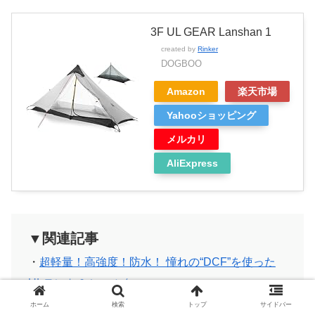
3F UL GEAR Lanshan 1
created by
Rinker
DOGBOO
Amazon
楽天市場
Yahooショッピング
メルカリ
AliExpress
▼関連記事
・
超軽量！高強度！防水！ 憧れの“DCF”を使った
ULテント＆シェルター
・
徒歩キャンプにおける“軽量テントの選び方” 基
ホーム
検索
トップ
サイドバー