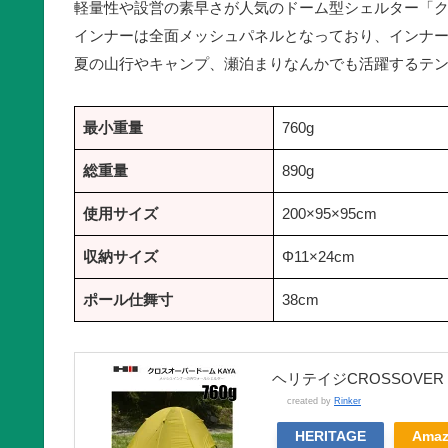
軽量性や設営の素早さが人気のドーム型シェルター「ク
インナーは全面メッシュパネルとなっており、インナ
夏の山行やキャンプ、瀬泊まりなんかでも活躍するテ
最小重量
760g
総重量
890g
使用サイズ
200×95×95cm
収納サイズ
Φ11×24cm
ポール仕舞寸
38cm
ヘリテイジCROSSOVER
created by
Rinker
HERITAGE
Ama