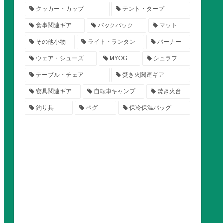
クッカー・カップ
テント・タープ
食事関連ギア
バックパック
マット
その他小物
ライト・ランタン
バーナー
ウェア・シューズ
MYOG
シュラフ
テーブル・チェア
焚き火関連ギア
寝具関連ギア
自転車キャンプ
焚き火台
釣り具
ペグ
保冷保温バッグ