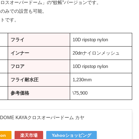
ロスオーバードーム」の“蚊帳”バージョンです。
ーのみでの設営も可能。
ントです。
フライ
10D ripstop nylon
インナー
20dnナイロンメッシュ
フロア
10D ripstop nylon
フライ耐水圧
1,230mm
参考価格
\75,900
 DOME KAYAクロスオーバードーム カヤ
zon
楽天市場
Yahooショッピング