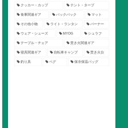
クッカー・カップ
テント・タープ
食事関連ギア
バックパック
マット
その他小物
ライト・ランタン
バーナー
ウェア・シューズ
MYOG
シュラフ
テーブル・チェア
焚き火関連ギア
寝具関連ギア
自転車キャンプ
焚き火台
釣り具
ペグ
保冷保温バッグ