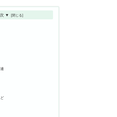
次 ▼
関連
など