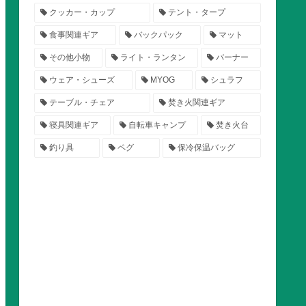
クッカー・カップ
テント・タープ
食事関連ギア
バックパック
マット
その他小物
ライト・ランタン
バーナー
ウェア・シューズ
MYOG
シュラフ
テーブル・チェア
焚き火関連ギア
寝具関連ギア
自転車キャンプ
焚き火台
釣り具
ペグ
保冷保温バッグ