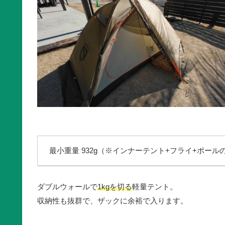
最小重量 932g（※インナーテント+フライ+ポール
ダブルウォールで
1kgを切る
軽量テント。
収納性も抜群で、ザックに余裕で入ります。