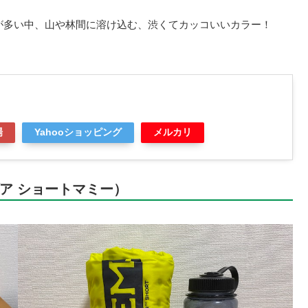
が多い中、山や林間に溶け込む、渋くてカッコいいカラー！
場
Yahooショッピング
メルカリ
（ゾア ショートマミー）