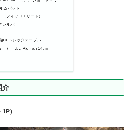
ORT MUMMY（ゾア ショートマミー）
ィルムパッド
LITE（フィッロエリート）
クシルバー
 半耐熱ULトレックテーブル
 U.L. Alu.Pan 14cm
紹介
 1P）