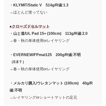
・KLYMIT/Static V
514g/R値:1.3
→ほとんど使ってない
●クローズドセルマット
・山と道/UL Pad 15+ (100cm)
113g/R値:2.0
→春・秋の単体使用orレイヤリング
・EVERNEW/FPmat125
200g/R値:不明
（0.8？）
→春～秋の単体使用orレイヤリング
・メルカリ購入/ウレタンマット (100cm)
40g/R
値:不明
→レイヤリングorショートマットの足元